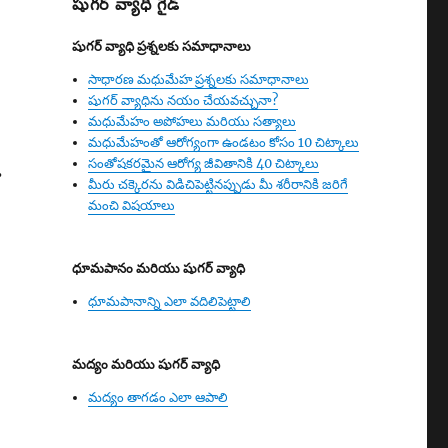
షుగర్ వ్యాధి గైడ్
షుగర్ వ్యాధి ప్రశ్నలకు సమాధానాలు
సాధారణ మధుమేహ ప్రశ్నలకు సమాధానాలు
షుగర్ వ్యాధిను నయం చేయవచ్చునా?
మధుమేహం అపోహలు మరియు సత్యాలు
మధుమేహంతో ఆరోగ్యంగా ఉండటం కోసం 10 చిట్కాలు
సంతోషకరమైన ఆరోగ్య జీవితానికి 40 చిట్కాలు
ు
మీరు చక్కెరను విడిచిపెట్టినప్పుడు మీ శరీరానికి జరిగే
మంచి విషయాలు
ధూమపానం మరియు షుగర్ వ్యాధి
ధూమపానాన్ని ఎలా వదిలిపెట్టాలి
మద్యం మరియు షుగర్ వ్యాధి
మద్యం తాగడం ఎలా ఆపాలి