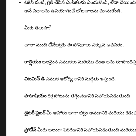
చికెన్ వంటి, గ్రిల్ చేసిన ఎంపికలను ఎంచుకోండి, లేదా వేయించిన అ
అనే పదాలను ఉపయోగించే భోజనాలను మానుకోండి.
మీకు తెలుసా?
చాలా మంది టీనేజర్లకు ఈ పోషకాలు ఎక్కువ అవసరం:
కాల్షియం
బలమైన ఎముకలు మరియు దంతాలను రూపొందిస్తు
విటమిన్ డి
ఎముక ఆరోగ్య ానికి మద్దతు ఇస్తుంది.
పొటాషియం
రక్త పోటును తగ్గించడానికి సహాయపడుతుంది
డైటరీ ఫైబర్
మీ ఆహారం బాగా జీర్ణం అవడానికి మరియు కడుప
ప్రోటీన్
మీరు బలంగా పెరగడానికి సహాయపడుతుంది మరియు మీకు