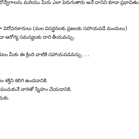
భావోద్వేగాలను మరియు మీరు ఎలా పెరుగుతారు అనే దానిని కూడా ప్రభావితం
లేదా విరోచనకారులు (మల విసర్జనలకు ప్రజలకు సహాయపడే మందులు)
 ఆరోగ్య సమస్యలకు దారి తీయవచ్చు.
 మీకు ఈ క్రింది వాటికి సహాయపడవచ్చు . . .
్తిని కలిగి ఉండడానికి.
 పంచుకునే వారితో స్నేహం చేయడానికి.
దుకు.