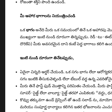
రోజంతా శక్తిని పొంది ఉండండి.
మీ ఆహార భాగాలను నియంత్రించండి
ఒక
భాగం
అనేది మీరు ఒక సమయంలో తినే ఒక ఆహారపు మొత్తం
ముఖ్యంగా ఇంటి నుండి దూరంగా తిన్నప్పుడు. రెడీ-టు-ఈట్ భ
దొరికేవి) మీకు అవసరమైన దాని కంటే పెద్ద భాగాలు కలిగి ఉం
ఇంటి నుండి దూరంగా తినేటప్పుడు
,
ఏదైనా చిన్నది ఆర్డర్ చేయండి. ఒక సగం భాగం లేదా ఆరోగ్యకరమ
సగం ఇంటికి తీసుకువెళ్ళండి లేదా టేబుల్ వద్ద ఉన్న ఎవరితోన
మీరు తినే ఫాస్ట్ ఫుడ్ మొత్తాన్ని పరిమితం చేయండి. మీరు ఫ
సూపర్-సైజ్డ్ లేదా వాల్యూ-సైజ్డ్ తరహా ఎంపికలకు “వద్దు, ధ
కొవ్వు తక్కువగా ఉండే డ్రెస్సింగ్ తో ఉండే సలాడ్ ను, మాయ
మరియు సంపూర్ణ ధాన్యాలు కలిగిన ఇతర భోజనాలను ఎంచుక