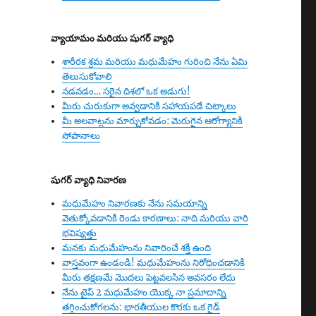
వ్యాయామం
మరియు షుగర్ వ్యాధి
శారీరక శ్రమ మరియు మధుమేహం గురించి నేను ఏమి
తెలుసుకోవాలి
నడవడం… సరైన దిశలో ఒక అడుగు!
మీరు చురుకుగా అవ్వడానికి సహాయపడే చిట్కాలు
మీ అలవాట్లను మార్చుకోవడం: మెరుగైన ఆరోగ్యానికి
సోపానాలు
షుగర్ వ్యాధి
నివారణ
మధుమేహం నివారణకు నేను సమయాన్ని
వెతుక్కోవడానికి రెండు కారణాలు: నాది మరియు వారి
భవిష్యత్తు
మనకు మధుమేహంను నివారించే శక్తి ఉంది
వాస్తవంగా ఉండండి! మధుమేహంను నిరోధించడానికి
మీరు తక్షణమే మొదలు పెట్టవలసిన అవసరం లేదు
నేను టైప్ 2 మధుమేహం యొక్క నా ప్రమాదాన్ని
తగ్గించుకోగలను: భారతీయుల కొరకు ఒక గైడ్