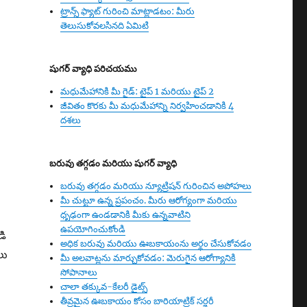
ట్రాన్స్ ఫ్యాట్ గురించి మాట్లాడటం: మీరు
తెలుసుకోవలసినది ఏమిటి
షుగర్ వ్యాధి పరిచయము
మధుమేహానికి మీ గైడ్: టైప్ 1 మరియు టైప్ 2
జీవితం కొరకు మీ మధుమేహాన్ని నిర్వహించడానికి 4
దశలు
బరువు తగ్గడం మరియు షుగర్ వ్యాధి
బరువు తగ్గడం మరియు న్యూట్రిషన్ గురించిన అపోహలు
మీ చుట్టూ ఉన్న ప్రపంచం. మీరు ఆరోగ్యంగా మరియు
ధృఢంగా ఉండడానికి మీకు ఉన్నవాటిని
ఉపయోగించుకోండి
డి
అధిక బరువు మరియు ఊబకాయంను అర్థం చేసుకోవడం
లు
మీ అలవాట్లను మార్చుకోవడం: మెరుగైన ఆరోగ్యానికి
సోపానాలు
చాలా తక్కువ-కేలరీ డైట్స్
తీవ్రమైన ఊబకాయం కోసం బారియాట్రిక్ సర్జరీ