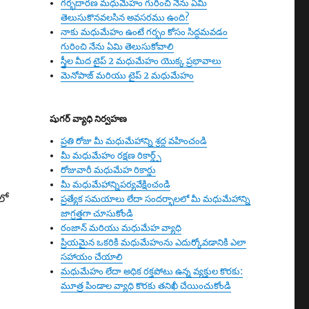
గర్భదారణ మధుమేహం గురించి నేను ఏమి
తెలుసుకొనవలసిన అవసరము ఉంది?
నాకు మధుమేహం ఉంటే గర్భం కోసం సిద్ధమవడం
గురించి నేను ఏమి తెలుసుకోవాలి
స్త్రీల మీద టైప్ 2 మధుమేహం యొక్క ప్రభావాలు
మెనోపాజ్ మరియు టైప్ 2 మధుమేహం
షుగర్ వ్యాధి నిర్వహణ
ప్రతి రోజు మీ మధుమేహాన్ని శ్రద్ద వహించండి
మీ మధుమేహం రక్షణ రికార్డ్స్
రోజువారీ మధుమేహ రికార్డు
మీ మధుమేహాన్నిపర్యవేక్షించండి
లో
ప్రత్యేక సమయాలు లేదా సందర్భాలలో మీ మధుమేహాన్ని
జాగ్రత్తగా చూసుకోండి
రంజాన్ మరియు మధుమేహ వ్యాధి
ప్రియమైన ఒకరికి మధుమేహంను ఎదుర్కోవడానికి ఎలా
సహాయం చేయాలి
మధుమేహం లేదా అధిక రక్తపోటు ఉన్న వ్యక్తుల కొరకు:
మూత్ర పిండాల వ్యాధి కొరకు తనిఖీ చేయించుకోండి