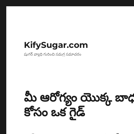
KifySugar.com
షుగర్ వ్యాధి గురించి సమగ్ర సమాచరం
మీ ఆరోగ్యం యొక్క బాధ్
కోసం ఒక గైడ్