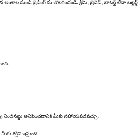
ంశాల నుండి బ్రెడింగ్ ను తొలగించండి. క్రీమీ, బ్రెడెడ్, బాటర్డ్ లేదా బట్టర్డ్
ంది.
ు నిండినట్టు అనిపించడానికి మీకు సహాయపడవచ్చు.
 శక్తిని ఇస్తుంది.