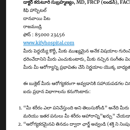
డాక్టర్ కరుటూరి సుబ్రహ్మణ్యం, MD, FRCP (లండన్), FAC
కిఫి హాస్పిటల్
దానవాయి పేట
రాజమండ్రి
ఫోన్ : 85000 23456
www.kifyhospital.com
మీరు పెద్దయ్యే కొద్దీ, మీకు ముఖ్యమైన అనేక విషయాల గురి
ధరించేదానిని మీరు ఎంచుకుంటారు, మీకు నచ్చిన సంగీతం
మీరు మీ ఆరోగ్యాన్ని ప్రభావితం చేసే నిర్ణయాల యొక్క బాధ్య
ఈ బుక్లెట్ మీరు ఆరోగ్యకరంగా అవ్వడానికి సహాయపడగల చి
ఐదు ప్రధాన విభాగాలను కనుగొంటారు:
“మీ శరీరం ఎలా పనిచేస్తుంది అని తెలుసుకోండి” అనేది మీర
మరియు ఇతర పనులు మీ శరీరం ఆహారాన్ని”ఖర్చు” చేయడానిక
“ఆరోగ్యకరమైనవి తినడం ద్వారా ఛార్జ్ అవ్వండి (శక్తి ని ని