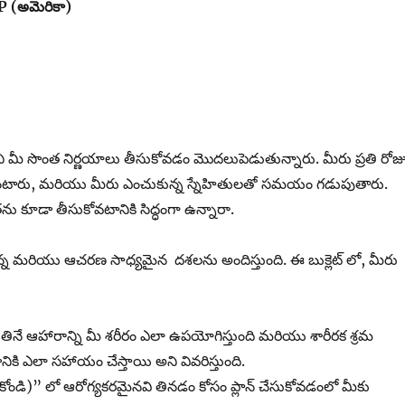
P (అమెరికా)
ంచి మీ సొంత నిర్ణయాలు తీసుకోవడం మొదలుపెడుతున్నారు. మీరు ప్రతి రోజ
 వింటారు, మరియు మీరు ఎంచుకున్న స్నేహితులతో సమయం గడుపుతారు.
తను కూడా తీసుకోవటానికి సిద్ధంగా ఉన్నారా.
న్న మరియు ఆచరణ సాధ్యమైన దశలను అందిస్తుంది. ఈ బుక్లెట్ లో, మీరు
ు తినే ఆహారాన్ని మీ శరీరం ఎలా ఉపయోగిస్తుంది మరియు శారీరక శ్రమ
ి ఎలా సహాయం చేస్తాయి అని వివరిస్తుంది.
ంపుకోండి)” లో ఆరోగ్యకరమైనవి తినడం కోసం ప్లాన్ చేసుకోవడంలో మీకు