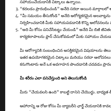
సహాయంచేయడానికి చిట్కాలు ఉన్నాయి.
“కదలడం ప్రారంభించండి” అనేది సరదా అయిన మార్గాలలో శా
“మీ సమయం తీసుకోండి” అనేది ఆరోగ్యకరమైన అలవాట్లను లోక
నిర్వహించడానికి మీకు సహాయపడడానికి కొన్ని ఆలోచనలను
“అది మీ కోసం పనిచేసేటట్టు చేయండి” అనేది మీ బిజీ జీ
కార్యకలాపాలను ప్లాన్ చేసుకోవడంలో మీకు సహాయం చేయడా
మీ ఆరోగ్యానికి సంబంధించిన ఆసక్తికరమైన విషయాలను తెల
ఇతర ఉపయోగకరమైన చిట్కాలు మరియు సరదా ఆలోచనలు కూడా బ
కనుగొంటారు అనే ఒక అవగాహన పొందడానికి చదవడం ప్రారంభిం
మీ శరీరం ఎలా పనిచేస్తుంది అని తెలుసుకోండి
మీరు “చేయవలసి ఉంది” కాబట్టి దానిని చేయొద్దు. బాధ్యత 
ఆహారాన్ని ఆ రోజు కోసం మీ బ్యాటరీని ఛార్జ్ చేయడానికి కా