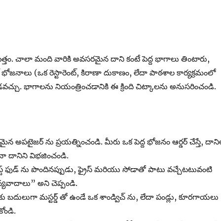
. చాలా మంది వారికి అవసరమైన దాని కంటే పెద్ద భాగాలు తింటారు,
ోజనాలు (ఒక రెస్టారెంట్, కిరాణా దుకాణం, లేదా పాఠశాల కార్యక్రమంలో
డవచ్చు. భాగాలను నియంత్రించడానికి ఈ క్రింది చిట్కాలను అనుసరించండి.
ైన అపటైజర్ ను ప్రయత్నించండి. మీరు ఒక పెద్ద భోజనం ఆర్డర్ చేస్తే, దాని
ైనా దానిని విభజించండి.
ాస్ట్ ఫుడ్ ను పొందినప్పుడు, ఫ్రైస్ మరియు సోడాతో పాటు వచ్చేటటువంటి
న్యవాదాలు” అని చెప్పండి.
ోకు బదులుగా మస్టర్డ్ తో ఉండే ఒక శాండ్విచ్ ను, లేదా పండ్లు, కూరగాయలు
ోండి.