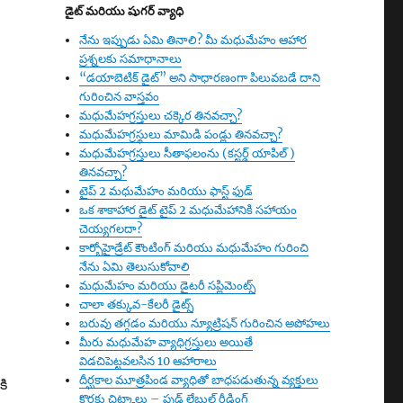
డైట్
మరియు షుగర్ వ్యాధి
నేను ఇప్పుడు ఏమి తినాలి? మీ మధుమేహం ఆహార
ప్రశ్నలకు సమాధానాలు
“డయాబెటిక్ డైట్” అని సాధారణంగా పిలువబడే దాని
గురించిన వాస్తవం
మధుమేహగ్రస్తులు చక్కెర తినవచ్చా?
మధుమేహగ్రస్థులు మామిడి పండ్లు తినవచ్చా?
మధుమేహగ్రస్తులు సీతాఫలంను (కస్టర్డ్ యాపిల్ )
తినవచ్చా?
టైప్ 2 మధుమేహం మరియు ఫాస్ట్ ఫుడ్
ఒక శాకాహార డైట్ టైప్ 2 మధుమేహానికి సహాయం
చెయ్యగలదా?
కార్బోహైడ్రేట్ కౌంటింగ్ మరియు మధుమేహం గురించి
నేను ఏమి తెలుసుకోవాలి
మధుమేహం మరియు డైటరీ సప్లిమెంట్స్
చాలా తక్కువ-కేలరీ డైట్స్
బరువు తగ్గడం మరియు న్యూట్రిషన్ గురించిన అపోహలు
మీరు మధుమేహ వ్యాధిగ్రస్తులు అయితే
విడచిపెట్టవలసిన 10 ఆహారాలు
దీర్ఘకాల మూత్రపిండ వ్యాధితో బాధపడుతున్న వ్యక్తులు
కి
కొరకు చిట్కాలు – ఫుడ్ లేబుల్ రీడింగ్