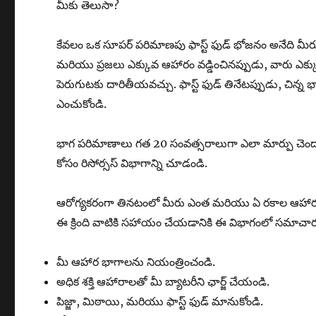
మీకు తెలుసా?
కేవలం ఒక సూపర్ పరిమాణపు ఫాస్ట్ ఫుడ్ భోజనం అనేది మీరు
మరియు ప్రజలు ఎక్కువ ఆహారం వడ్డించినప్పుడు, వారు ఎ
పెరుగుటకు దారితీయవచ్చు. ఫాస్ట్ ఫుడ్ తినేటప్పుడు, చిన్న భా
ఎంచుకోండి.
భాగ పరిమాణాలు గత 20 సంవత్సరాలుగా ఎలా మార్పు చెందాయో త
కోసం రిసోర్సస్ విభాగాన్ని చూడండి.
ఆరోగ్యకరంగా తినటంలో మీరు ఎంత మరియు ఏ రకాల ఆహారం 
ఈ క్రింది వాటికి సహాయం చేయడానికి ఈ విభాగంలో సమాచారం 
మీ ఆహార భాగాలను నియంత్రించండి.
అధిక శక్తి ఆహారాలతో మీ బ్యాటరీని ఛార్జ్ చేయండి.
పిజ్జా, మిఠాయి, మరియు ఫాస్ట్ ఫుడ్ మానుకోండి.