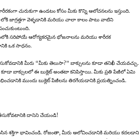
రీరకంగా చురుకుగా ఉండటం కోసం మీకు కొన్ని ఆలోచనలను ఇస్తుంది.
ి జాగ్రత్తగా వెళ్ళడానికి మరియు చాలా కాలం పాటు వాటిని
 పంచుకుంటుంది.
వితంలోకి సరిపోయే ఆరోగ్యకరమైన భోజనాలను మరియు శారీరక
నికి ఒక సాధనం.
ుసుకోవడానికి మీరు “మీకు తెలుసా?” బాక్సులను కూడా తనిఖీ చేయవచ్చు.
ాక్సులలో ఈ బుక్లెట్ అంతటా కనిపిస్తాయి. మీకు ప్రతి పేజీలో ఏమి
చడానికి ముందు బుక్లెట్ పేజీలను తిరగేయడానికి ప్రయత్నించండి.
తీసుకోవటానికి దానిని చేయండి!
వలసిన శక్తిగా భావించండి. రోజంతా, మీరు ఆలోచించడానికి మరియు కదలడాని