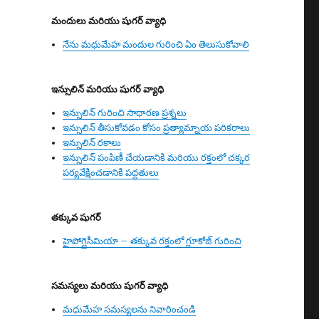
మందులు మరియు షుగర్ వ్యాధి
నేను మధుమేహ మందుల గురించి ఏం తెలుసుకోవాలి
ఇన్సులిన్ మరియు షుగర్ వ్యాధి
ఇన్సులిన్ గురించి సాధారణ ప్రశ్నలు
ఇన్సులిన్ తీసుకోవడం కోసం ప్రత్యామ్నాయ పరికరాలు
ఇన్సులిన్ రకాలు
ఇన్సులిన్ పంపిణీ చేయడానికి మరియు రక్తంలో చక్కర
పర్యవేక్షించడానికి పద్ధతులు
తక్కువ షుగర్
హైపోగ్లైసీమియా – తక్కువ రక్తంలో గ్లూకోజ్ గురించి
సమస్యలు మరియు షుగర్ వ్యాధి
మధుమేహ సమస్యలను నివారించండి