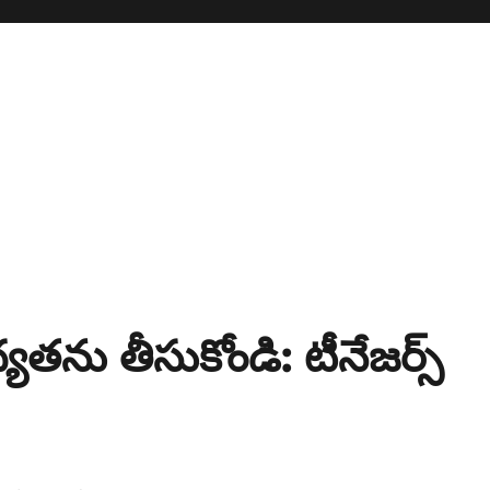
యతను తీసుకోండి: టీనేజర్స్