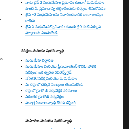
నాకు టైప్ 2 మధుమేహం ప్రమాదం ఉందా? మధుమేహం
పొందే మీ ప్రమాదాన్ని తగ్గించేందుకు చర్యలు తీసుకోవడం
టైప్ -2 మధుమేహంను నివారించడానికి ఇంకా ఆలస్యం
.
కాలేదు
టైప్ 2 మధుమేహాన్నినివారించుటకు 50 కంటే ఎక్కువ
మార్గాలను ఎంచుకోండి
పరీక్షలు మరియు షుగర్ వ్యాధి
రం
మధుమేహ నిర్ధారణ
మధుమేహం మరియు ప్రీడయాబెటస్ కొరకు పోలిక
పరీక్షలు: ఒక త్వరిత రిఫరెన్స్ గైడ్
HbA1C పరీక్ష మరియు మధుమేహం
మీ రక్తంలో చక్కర సంఖ్యలు తెలుసుకోండి
రక్తంలో గ్లూకో జ్ పర్యవేక్షక పరికరాలు
నిరంతర గ్లూకోజ్ పర్యవేక్షణ
మూత్ర పిండాల వ్యాధి కొరకు టెస్టింగ్
మహిళలు మరియు షుగర్ వ్యాధి