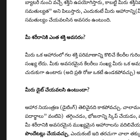
బ్యాటరీ నుంచి వచ్చే శక్తిని ఉపయోగిస్తారు, కాబట్టి మీరు శక
సమతుల్యత” అని పిలుస్తారు, ఎందుకంటే మీరు ఆహారాన్ని(మీరు 
సమతుల్యం చేయవలసిన అవసరం ఉంటుంది.
మీ శరీరానికి ఎంత శక్తి అవసరం
?
మీరు ఒక ఆహారంలో గల శక్తి పరిమాణాన్ని కొలిచే కేలరీల గురిం
సంఖ్య లేదు. మీకు అవసరమైన కేలరీలు సంఖ్య మీరు ఒక 
చురుకుగా ఉంటారు (అది ప్రతి రోజు ఒకటే ఉండకపోవచ్చు) అ
మీరు డైట్ చేయవలసి ఉంటుందా
?
ఆహార నియంత్రణ (డైటింగ్) తెలివైనది కాకపోవచ్చు. చాలా
పదార్థాలు” వంటివి) తగ్గించడం, భోజనాన్ని స్కిప్ చేయడం,
మీ శరీరానికి అవసరమైన ముఖ్యమైన ఆహారాలను వదిలివేయవచ
పొందేటట్లు చేయవచ్చు
, ఎందుకంటే ఇది తరచుగా చాలా తక్కు