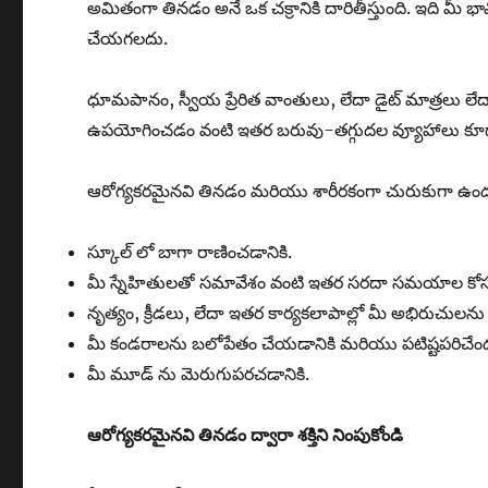
అమితంగా తినడం అనే ఒక చక్రానికి దారితీస్తుంది. ఇది మీ 
చేయగలదు.
ధూమపానం, స్వీయ ప్రేరిత వాంతులు, లేదా డైట్ మాత్రలు 
ఉపయోగించడం వంటి ఇతర బరువు-తగ్గుదల వ్యూహాలు కూడా
ఆరోగ్యకరమైనవి తినడం మరియు శారీరకంగా చురుకుగా ఉండటం
స్కూల్ లో బాగా రాణించడానికి.
మీ స్నేహితులతో సమావేశం వంటి ఇతర సరదా సమయాల కోసం శక
నృత్యం, క్రీడలు, లేదా ఇతర కార్యకలాపాల్లో మీ అభిరుచులను
మీ కండరాలను బలోపేతం చేయడానికి మరియు పటిష్టపరిచేం
మీ మూడ్ ను మెరుగుపరచడానికి.
ఆరోగ్యకరమైనవి తినడం ద్వారా శక్తిని నింపుకోండి