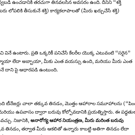
్తినివ్వబడి ఉంచడానికి తరచుగా తినవలసిన అవసరం ఉంది. దీనిని “శక్తి
లోపలికి తీసుకునే శక్తి) కార్యకలాపాలతో (మీరు ఖర్చుచేసే శక్తి)
చి వినే ఉంటారు. ప్రతి ఒక్కరికీ పనిచేసే కేలరీల యొక్క ఎటువంటి “సరైన”
అమ్మాయా లేదా అబ్బాయా, మీకు ఎంత వయస్సు ఉంది, మరియు మీరు ఎంత
నే దాని పై ఆధారపడి ఉంటుంది.
మంది టీనేజర్లు చాలా తక్కువ తినడం, మొత్తం ఆహారాల సమూహాలను (“పిం
 మరియు ఉపవాసం ద్వారా బరువు కోల్పోవడానికి ప్రయత్నిస్తారు. ఈ పద్ధతు
్చు. నిజానికి,
అనారోగ్య ఆహార నియంత్రణ
,
మీరు మరింత బరువు
వ తినడం, తర్వాత మీరు ఆకలితో ఉన్నారు కాబట్టి అతిగా తినడం లేదా