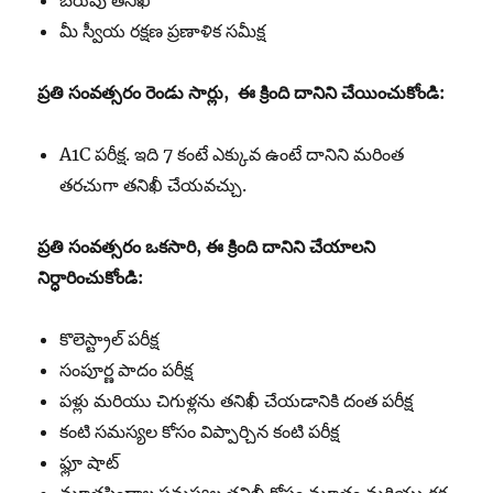
బరువు తనిఖీ
మీ స్వీయ రక్షణ ప్రణాళిక సమీక్ష
ప్రతి
సంవత్సరం
రెండు
సార్లు
,
ఈ
క్రింది
దానిని చేయించుకోండి:
A1C పరీక్ష. ఇది 7 కంటే ఎక్కువ ఉంటే దానిని మరింత
తరచుగా తనిఖీ చేయవచ్చు.
ప్రతి
సంవత్సరం
ఒకసారి, ఈ
క్రింది
దానిని చేయాలని
నిర్ధారించుకోండి
:
కొలెస్ట్రాల్ పరీక్ష
సంపూర్ణ పాదం పరీక్ష
పళ్లు మరియు చిగుళ్లను తనిఖీ చేయడానికి దంత పరీక్ష
కంటి సమస్యల కోసం విప్పార్చిన కంటి పరీక్ష
ఫ్లూ షాట్