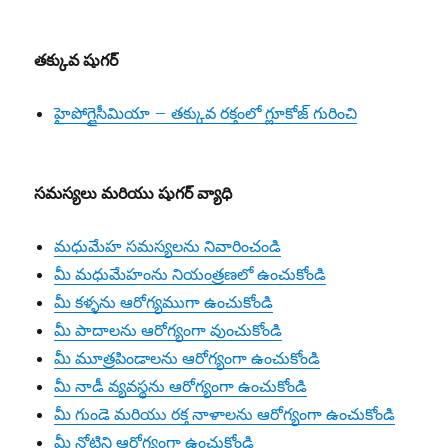
తక్కువ షుగర్
హైపోగ్లైసీమియా – తక్కువ రక్తంలో గ్లూకోజ్ గురించి
సమస్యలు మరియు షుగర్ వ్యాధి
మధుమేహ సమస్యలను నివారించండి
మీ మధుమేహంను నియంత్రణలో ఉంచుకోండి
మీ కళ్ళను ఆరోగ్యముగా ఉంచుకోండి
మీ పాదాలను ఆరోగ్యంగా వుంచుకోండి
మీ మూత్రపిండాలను ఆరోగ్యంగా ఉంచుకోండి
మీ నాడీ వ్యవస్థను ఆరోగ్యంగా ఉంచుకోండి
మీ గుండె మరియు రక్త నాళాలను ఆరోగ్యంగా ఉంచుకోండి
మీ నోటిని ఆరోగ్యంగా ఉంచుకోండి