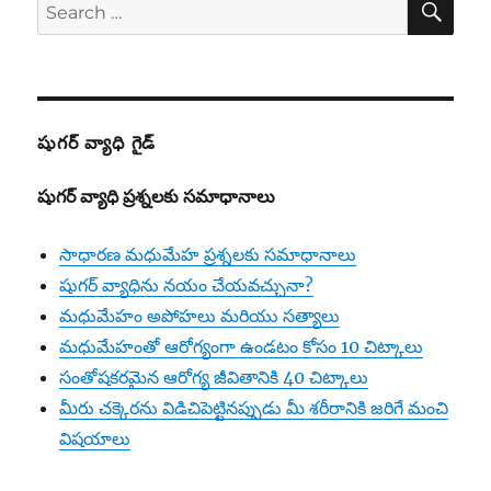
Search
for:
షుగర్ వ్యాధి గైడ్
షుగర్ వ్యాధి ప్రశ్నలకు సమాధానాలు
సాధారణ మధుమేహ ప్రశ్నలకు సమాధానాలు
షుగర్ వ్యాధిను నయం చేయవచ్చునా?
మధుమేహం అపోహలు మరియు సత్యాలు
మధుమేహంతో ఆరోగ్యంగా ఉండటం కోసం 10 చిట్కాలు
సంతోషకరమైన ఆరోగ్య జీవితానికి 40 చిట్కాలు
మీరు చక్కెరను విడిచిపెట్టినప్పుడు మీ శరీరానికి జరిగే మంచి
విషయాలు