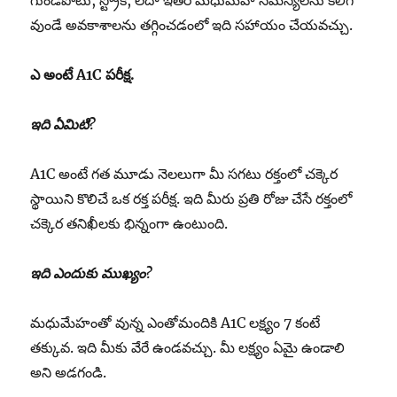
గుండెపోటు, స్ట్రోక్, లేదా ఇతర మధుమేహ సమస్యలను కలిగి
వుండే అవకాశాలను తగ్గించడంలో ఇది సహాయం చేయవచ్చు.
ఎ
అంటే
A1C
పరీక్ష.
ఇది
ఏమిటి
?
A1C అంటే గత మూడు నెలలుగా మీ సగటు రక్తంలో చక్కెర
స్థాయిని కొలిచే ఒక రక్త పరీక్ష. ఇది మీరు ప్రతి రోజు చేసే రక్తంలో
చక్కెర తనిఖీలకు భిన్నంగా ఉంటుంది.
ఇది
ఎందుకు
ముఖ్యం
?
మధుమేహంతో వున్న ఎంతోమందికి A1C లక్ష్యం 7 కంటే
తక్కువ. ఇది మీకు వేరే ఉండవచ్చు. మీ లక్ష్యం ఏమై ఉండాలి
అని అడగండి.