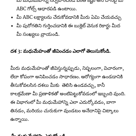
మీ మధుమేహాన్ని నిర్వహించండి ఎంత కష్టం అనే దానిపై మీ
ABC గోల్స్ ఆధారపడి ఉంటాయి.
మీ ABC లక్ష్యాలను చేరుకోవడానికి మీరు ఏమి చేయవచ్చు
మీ పురోగతిని గుర్తించడానికి ఈ బుక్లెట్ వెనుక రికార్డు మీద
మీ సంఖ్యలు వ్రాయండి.
దశ 3: మధుమేహంతో జీవించడం ఎలాగో తెలుసుకోండి.
మీరు మధుమేహంతో జీవిస్తున్నప్పుడు, నిష్ఫలంగా, విచారంగా,
లేదా కోపంగా అనిపించడం సాధారణం. ఆరోగ్యంగా ఉండడానికి
తీసుకోవలసిన దశలు మీకు తెలిసి ఉండవచ్చు, కానీ
కాలక్రమేణా మీ ప్రణాళికతో అంటిపెట్టుకోవడంలో ఇబ్బంది వుంది.
ఈ విభాగంలో మీ మధుమేహాన్ని ఎలా ఎదుర్కోవడం, బాగా
తినడం, మరియు చురుకుగా వుండటం అనేదానిపై చిట్కాలు
ఉన్నాయి.