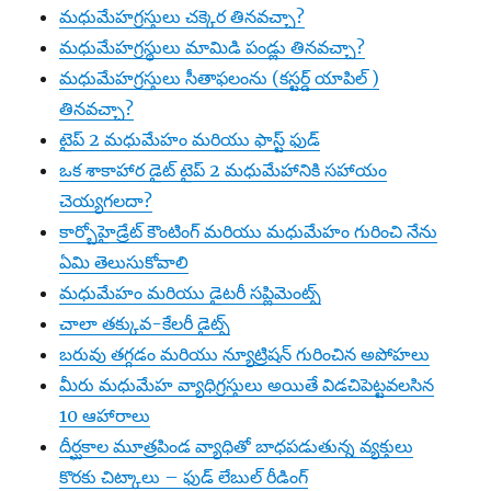
మధుమేహగ్రస్తులు చక్కెర తినవచ్చా?
మధుమేహగ్రస్థులు మామిడి పండ్లు తినవచ్చా?
మధుమేహగ్రస్తులు సీతాఫలంను (కస్టర్డ్ యాపిల్ )
తినవచ్చా?
టైప్ 2 మధుమేహం మరియు ఫాస్ట్ ఫుడ్
ఒక శాకాహార డైట్ టైప్ 2 మధుమేహానికి సహాయం
చెయ్యగలదా?
కార్బోహైడ్రేట్ కౌంటింగ్ మరియు మధుమేహం గురించి నేను
ఏమి తెలుసుకోవాలి
మధుమేహం మరియు డైటరీ సప్లిమెంట్స్
చాలా తక్కువ-కేలరీ డైట్స్
బరువు తగ్గడం మరియు న్యూట్రిషన్ గురించిన అపోహలు
మీరు మధుమేహ వ్యాధిగ్రస్తులు అయితే విడచిపెట్టవలసిన
10 ఆహారాలు
దీర్ఘకాల మూత్రపిండ వ్యాధితో బాధపడుతున్న వ్యక్తులు
కొరకు చిట్కాలు – ఫుడ్ లేబుల్ రీడింగ్