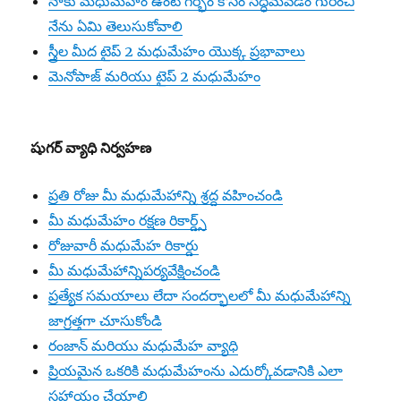
నాకు మధుమేహం ఉంటే గర్భం కోసం సిద్ధమవడం గురించి
నేను ఏమి తెలుసుకోవాలి
స్త్రీల మీద టైప్ 2 మధుమేహం యొక్క ప్రభావాలు
మెనోపాజ్ మరియు టైప్ 2 మధుమేహం
షుగర్ వ్యాధి నిర్వహణ
ప్రతి రోజు మీ మధుమేహాన్ని శ్రద్ద వహించండి
మీ మధుమేహం రక్షణ రికార్డ్స్
రోజువారీ మధుమేహ రికార్డు
మీ మధుమేహాన్నిపర్యవేక్షించండి
ప్రత్యేక సమయాలు లేదా సందర్భాలలో మీ మధుమేహాన్ని
జాగ్రత్తగా చూసుకోండి
రంజాన్ మరియు మధుమేహ వ్యాధి
ప్రియమైన ఒకరికి మధుమేహంను ఎదుర్కోవడానికి ఎలా
సహాయం చేయాలి