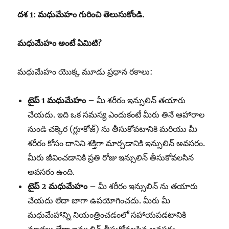
దశ
1:
మధుమేహం
గురించి
తెలుసుకోండి
.
మధుమేహం
అంటే
ఏమిటి
?
మధుమేహం యొక్క మూడు ప్రధాన రకాలు:
టైప్
1
మధుమేహం
– మీ శరీరం ఇన్సులిన్ తయారు
చేయదు. ఇది ఒక సమస్య ఎందుకంటే మీరు తినే ఆహారాల
నుండి చక్కెర (గ్లూకోజ్) ను తీసుకోవటానికి మరియు మీ
శరీరం కోసం దానిని శక్తిగా మార్చడానికి ఇన్సులిన్ అవసరం.
మీరు జీవించడానికి ప్రతి రోజు ఇన్సులిన్ తీసుకోవలసిన
అవసరం ఉంది.
టైప్
2
మధుమేహం
– మీ శరీరం ఇన్సులిన్ ను తయారు
చేయదు లేదా బాగా ఉపయోగించదు. మీరు మీ
మధుమేహాన్ని నియంత్రించడంలో సహాయపడటానికి