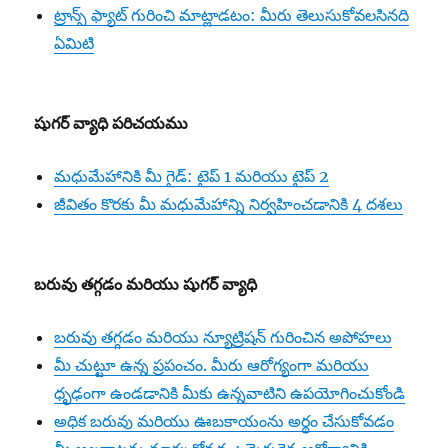
ట్రాన్స్ ఫ్యాట్ గురించి మాట్లాడటం: మీరు తెలుసుకోవలసినది
ఏమిటి
షుగర్ వ్యాధి పరిచయము
మధుమేహానికి మీ గైడ్: టైప్ 1 మరియు టైప్ 2
జీవితం కొరకు మీ మధుమేహాన్ని నిర్వహించడానికి 4 దశలు
బరువు తగ్గడం మరియు షుగర్ వ్యాధి
బరువు తగ్గడం మరియు న్యూట్రిషన్ గురించిన అపోహలు
మీ చుట్టూ ఉన్న ప్రపంచం. మీరు ఆరోగ్యంగా మరియు
ధృఢంగా ఉండడానికి మీకు ఉన్నవాటిని ఉపయోగించుకోండి
అధిక బరువు మరియు ఊబకాయంను అర్థం చేసుకోవడం