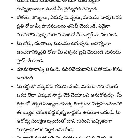
మందులను భరించలేకపోతే లేదా మీకు ఏవైనా
దుష్ప్రభావాలు ఉంటే మీ వైద్యుడికి చెప్పండి.
కోతలు, బొబ్బలు, ఎరుపు మచ్చలు, మరియు వాపు కొరకు
ప్రతి రోజు మీ పాదములను తనిఖీ చేయండి. ఏవైనా
మానిపోని పుళ్ళ గురించి వెంటనే మీ డాక్టర్ ను పిలవండి.
మీ నోరు, దంతాలు, మరియు చిగుళ్ళను ఆరోగ్యంగా
ఉంచడానికి,ప్రతి రోజు మీ పళ్ళను బ్రష్ చేయండి మరియు
ఫ్లాస్ చేయండి.
ధూమపానాన్ని ఆపండి. వదిలివేయడానికి సహాయం కోసం
అడగండి.
మీ రక్తంలో చక్కెరను గమనించండి. మీరు దానిని రోజుకు
ఒకటి లేదా ఎక్కువ సార్లు చెక్ చేయాలని అనుకోవచ్చు. మీ
రక్తంలో చక్కెర సంఖ్యల యొక్క రికార్డును నిర్వహించడానికి
ఈ బుక్లెట్ వెనుక వద్ద వున్న కార్డును ఉపయోగించండి. మీ
ఆరోగ్య సంరక్షణ బృందంతో దాని గురించి ఖచ్చితంగా
మాట్లాడటానికి నిర్ధారించుకోండి.