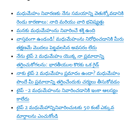
మధుమేహం నివారణకు నేను సమయాన్ని వెతుక్కోవడానికి
రెండు కారణాలు: నాది మరియు వారి భవిష్యత్తు
మనకు మధుమేహంను నివారించే శక్తి ఉంది
వాస్తవంగా ఉండండి! మధుమేహంను నిరోధించడానికి మీరు
తక్షణమే మొదలు పెట్టవలసిన అవసరం లేదు
నేను టైప్ 2 మధుమేహం యొక్క నా ప్రమాదాన్ని
తగ్గించుకోగలను: భారతీయుల కొరకు ఒక గైడ్
నాకు టైప్ 2 మధుమేహం ప్రమాదం ఉందా? మధుమేహం
పొందే మీ ప్రమాదాన్ని తగ్గించేందుకు చర్యలు తీసుకోవడం
టైప్ -2 మధుమేహంను నివారించడానికి ఇంకా ఆలస్యం
కాలేదు
టైప్ 2 మధుమేహాన్నినివారించుటకు 50 కంటే ఎక్కువ
మార్గాలను ఎంచుకోండి