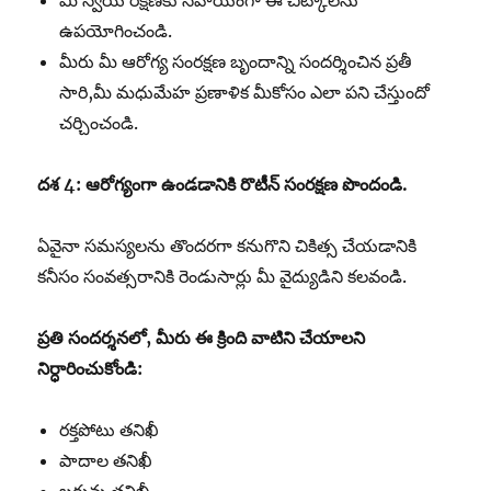
మీ స్వీయ రక్షణకు సహాయంగా ఈ చిట్కాలను
ఉపయోగించండి.
మీరు మీ ఆరోగ్య సంరక్షణ బృందాన్ని సందర్శించిన ప్రతీ
సారి,మీ మధుమేహ ప్రణాళిక మీకోసం ఎలా పని చేస్తుందో
చర్చించండి.
దశ
4:
ఆరోగ్యంగా
ఉండడానికి
రొటీన్
సంరక్షణ
పొందండి
.
ఏవైనా సమస్యలను తొందరగా కనుగొని చికిత్స చేయడానికి
కనీసం సంవత్సరానికి రెండుసార్లు మీ వైద్యుడిని కలవండి.
ప్రతి
సందర్శనలో
,
మీరు
ఈ
క్రింది
వాటిని
చేయాలని
నిర్ధారించుకోండి
:
రక్తపోటు తనిఖీ
పాదాల తనిఖీ