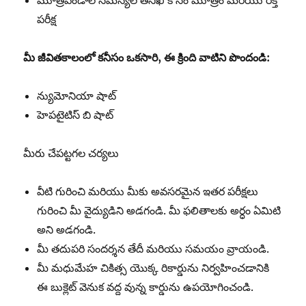
మూత్రపిండాల సమస్యల తనిఖీ కోసం మూత్రం మరియు రక్త
పరీక్ష
మీ
జీవితకాలంలో
కనీసం
ఒకసారి
,
ఈ
క్రింది
వాటిని
పొందండి
:
న్యుమోనియా షాట్
హెపటైటిస్ బి షాట్
మీరు చేపట్టగల చర్యలు
వీటి గురించి మరియు మీకు అవసరమైన ఇతర పరీక్షలు
గురించి మీ వైద్యుడిని అడగండి. మీ ఫలితాలకు అర్ధం ఏమిటి
అని అడగండి.
మీ తదుపరి సందర్శన తేదీ మరియు సమయం వ్రాయండి.
మీ మధుమేహ చికిత్స యొక్క రికార్డును నిర్వహించడానికి
ఈ బుక్లెట్ వెనుక వద్ద వున్న కార్డును ఉపయోగించండి.