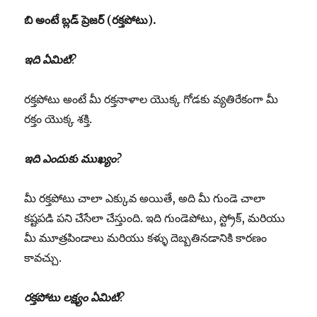
బి
అంటే
బ్లడ్
ప్రెజర్
(
రక్తపోటు
).
ఇది
ఏమిటి
?
రక్తపోటు అంటే మీ రక్తనాళాల యెుక్క గోడకు వ్యతిరేకంగా మీ
రక్తం యొక్క శక్తి.
ఇది
ఎందుకు
ముఖ్యం
?
మీ రక్తపోటు చాలా ఎక్కువ అయితే, అది మీ గుండె చాలా
కష్టపడి పని చేసేలా చేస్తుంది. ఇది గుండెపోటు, స్ట్రోక్, మరియు
మీ మూత్రపిండాలు మరియు కళ్ళు దెబ్బతినడానికి కారణం
కావచ్చు.
రక్తపోటు
లక్ష్యం
ఏమిటి
?