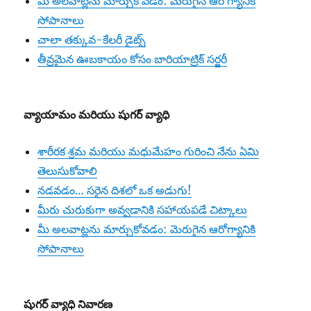
మీ అలవాట్లను మార్చుకోవడం: మెరుగైన ఆరోగ్యానికి
సోపానాలు
చాలా తక్కువ-కేలరీ డైట్స్
తీవ్రమైన ఊబకాయం కోసం బారియాట్రిక్ సర్జరీ
వ్యాయామం
మరియు షుగర్ వ్యాధి
శారీరక శ్రమ మరియు మధుమేహం గురించి నేను ఏమి
తెలుసుకోవాలి
నడవడం… సరైన దిశలో ఒక అడుగు!
మీరు చురుకుగా అవ్వడానికి సహాయపడే చిట్కాలు
మీ అలవాట్లను మార్చుకోవడం: మెరుగైన ఆరోగ్యానికి
సోపానాలు
షుగర్ వ్యాధి
నివారణ