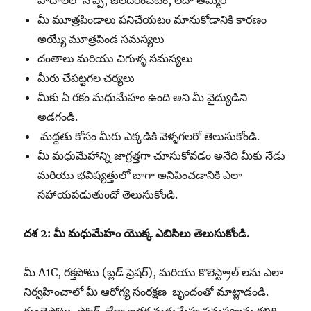
పాదాలలో నొప్పి, జలదరించటం, లేదా తిమ్మిరి
మీ మూత్రపిండాలు పనిచేయటం మానుకోడానికి కారణం
అయ్యే మూత్రపిండ సమస్యలు
దంతాలు మరియు చిగుళ్ళ సమస్యలు
మీరు చేపట్టగల చర్యలు
మీకు ఏ రకం మధుమేహం ఉంది అని మీ వైద్యుడిని
అడగండి.
మద్దతు కోసం మీరు ఎక్కడికి వెళ్ళగలరో తెలుసుకోండి.
మీ మధుమేహాన్ని జాగ్రత్తగా చూసుకోవడం అనేది మీకు నేడు
మరియు భవిష్యత్తులో బాగా అనిపించడానికి ఎలా
సహాయపడుతుందో తెలుసుకోండి.
దశ
2:
మీ
మధుమేహం
యొక్క
ఎబిసిలు
తెలుసుకోండి.
మీ A1C, రక్తపోటు (బ్లడ్ ప్రెషర్), మరియు కొలెస్ట్రాల్ లను ఎలా
నిర్వహించాలో మీ ఆరోగ్య సంరక్షణ బృందంతో మాట్లాడండి.