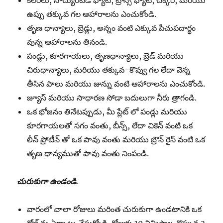
కేలరీలు, సాచ్యురేటేడ్ ఫ్యాట్, ట్రాన్స్ ఫ్యాట్, చక్కెర, మరియు
ఉప్పు తక్కువ గల ఆహారాలను ఎంచుకోండి.
తృణ ధాన్యాలు, బ్రెడ్లు, అన్నం వంటి ఎక్కువ పీచుపదార్థం
వున్న ఆహారాలను తినండి.
పండ్లు, కూరగాయలు, తృణధాన్యాలు, బ్రెడ్ మరియు
చిరుధాన్యాలు, మరియు తక్కువ-కొవ్వు గల లేదా వెన్న
తీసిన పాలు మరియు జున్ను వంటి ఆహారాలను ఎంచుకోండి.
జ్యూస్ మరియు సాధారణ సోడా బదులుగా నీరు త్రాగండి.
ఒక భోజనం తినేటప్పుడు, మీ ప్లేట్ లో పండ్లు మరియు
కూరగాయలతో సగం వంతు, బీన్స్, లేదా చికెన్ వంటి ఒక
లీన్ ప్రోటీన్ తో ఒక పావు వంతు మరియు బ్రౌన్ రైస్ వంటి ఒక
తృణ ధాన్యముతో పావు వంతు నింపండి.
చురుకుగా ఉండండి.
వారంలో చాలా రోజులు మరింత చురుకుగా ఉండటానికి ఒక