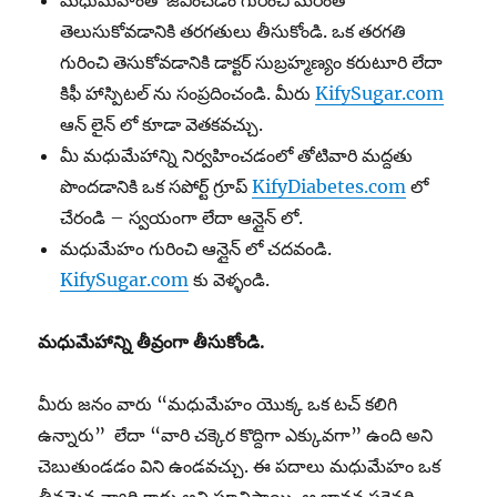
మధుమేహంతో జీవించడం గురించి మరింత
తెలుసుకోవడానికి తరగతులు తీసుకోండి. ఒక తరగతి
గురించి తెసుకోవడానికి డాక్టర్ సుబ్రహ్మణ్యం కరుటూరి లేదా
కిఫీ హాస్పిటల్ ను సంప్రదించండి. మీరు
KifySugar.com
ఆన్ లైన్ లో కూడా వెతకవచ్చు.
మీ మధుమేహాన్ని నిర్వహించడంలో తోటివారి మద్దతు
పొందడానికి ఒక సపోర్ట్ గ్రూప్
KifyDiabetes.com
లో
చేరండి – స్వయంగా లేదా ఆన్లైన్ లో.
మధుమేహం గురించి ఆన్లైన్ లో చదవండి.
KifySugar.com
కు వెళ్ళండి.
మధుమేహాన్ని
తీవ్రంగా
తీసుకోండి
.
మీరు జనం వారు “మధుమేహం యొక్క ఒక టచ్ కలిగి
ఉన్నారు” లేదా “వారి చక్కెర కొద్దిగా ఎక్కువగా” ఉంది అని
చెబుతుండడం విని ఉండవచ్చు. ఈ పదాలు మధుమేహం ఒక