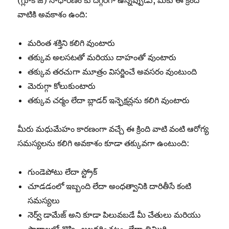
(గ్లూకోజ్) సాధారణం కు దగ్గరగా ఉన్నప్పుడు, మీకు ఈ క్రింది
వాటికి అవకాశం ఉంది:
మరింత శక్తిని కలిగి వుంటారు
తక్కువ అలసటతో మరియు దాహంతో వుంటారు
తక్కువ తరచుగా మూత్రం విసర్జించే అవసరం వుంటుంది
మెరుగ్గా కోలుకుంటారు
తక్కువ చర్మం లేదా బ్లాడర్ ఇన్ఫెక్షన్లను కలిగి వుంటారు
మీరు మధుమేహం కారణంగా వచ్చే ఈ క్రింది వాటి వంటి ఆరోగ్య
సమస్యలను కలిగి అవకాశం కూడా తక్కువగా ఉంటుంది:
గుండెపోటు లేదా స్ట్రోక్
చూడడంలో ఇబ్బంది లేదా అంధత్వానికి దారితీసే కంటి
సమస్యలు
నెర్వ్ డామేజ్ అని కూడా పిలువబడే మీ చేతులు మరియు