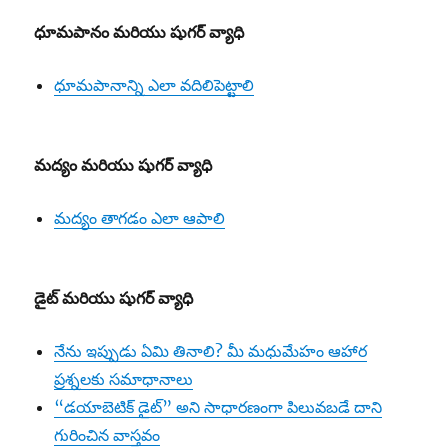
ధూమపానం మరియు షుగర్ వ్యాధి
ధూమపానాన్ని ఎలా వదిలిపెట్టాలి
మద్యం మరియు షుగర్ వ్యాధి
మద్యం తాగడం ఎలా ఆపాలి
డైట్
మరియు షుగర్ వ్యాధి
నేను ఇప్పుడు ఏమి తినాలి? మీ మధుమేహం ఆహార
ప్రశ్నలకు సమాధానాలు
“డయాబెటిక్ డైట్” అని సాధారణంగా పిలువబడే దాని
గురించిన వాస్తవం