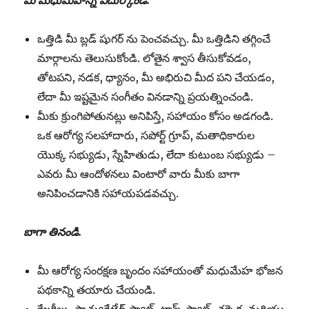
మీ మధుమేహాన్ని ఎదుర్కోండి.
ఒత్తిడి మీ బ్లడ్ షుగర్ ను పెంచవచ్చు. మీ ఒత్తిడిని తగ్గించే
మార్గాలను తెలుసుకోండి. లోతైన శ్వాస తీసుకోవడం,
తోటపని, నడక, ధ్యానం, మీ అభిరుచి మీద పని చేయడం,
లేదా మీ ఇష్టమైన సంగీతం వినడాన్ని ప్రయత్నించండి.
మీకు క్రుంగిపోతునట్లు అనిపిస్తే, సహాయం కోసం అడగండి.
ఒక ఆరోగ్య సలహాదారు, సపోర్ట్ గ్రూప్, మతాధికారుల
యొక్క సభ్యుడు, స్నేహితుడు, లేదా కుటుంబ సభ్యుడు –
ఎవరు మీ ఆందోళనలు వింటారో వారు మీకు బాగా
అనిపించడానికి సహాయపడవచ్చు.
బాగా తినండి.
మీ ఆరోగ్య సంరక్షణ బృందం సహాయంతో మధుమేహ భోజన
పథకాన్ని తయారు చేయండి.