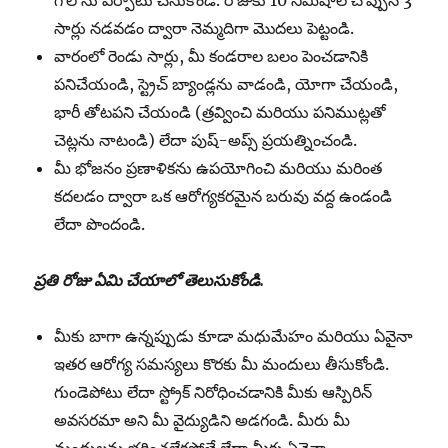
గోల్ ను ఏర్పాటు చేసుకోండి. రోజుకు 10 నిమిషాల చొప్పున 3
సార్లు నడవడం ద్వారా నెమ్మదిగా మొదలు పెట్టండి.
వారంలో రెండు సార్లు, మీ కండరాల బలం పెంచడానికి
పనిచేయండి, స్ట్రెచ్ బ్యాండ్లను వాడండి, యోగా చేయండి,
భారీ తోటపని చేయండి (త్రవ్వించి మరియు పనిముట్లతో
చెట్లను నాటండి) లేదా పుష్-అప్స్ ప్రయత్నించండి.
మీ భోజనం ప్రణాళికను ఉపయోగించి మరియు మరింత
కదలడం ద్వారా ఒక ఆరోగ్యకరమైన బరువు వద్ద ఉండండి
లేదా పొందండి.
ప్రతి రోజు ఏమి చేయాలో తెలుసుకోండి.
మీకు బాగా ఉన్నప్పుడు కూడా మధుమేహం మరియు ఏవైనా
ఇతర ఆరోగ్య సమస్యలు కొరకు మీ మందులు తీసుకోండి.
గుండెపోటు లేదా స్ట్రోక్ నిరోధించడానికి మీకు ఆస్పిరిన్
అవసరమా అని మీ వైద్యుడిని అడగండి. మీరు మీ