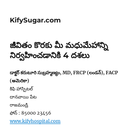
KifySugar.com
జీవితం కొరకు మీ మధుమేహాన్ని
నిర్వహించడానికి 4 దశలు
డాక్టర్ కరుటూరి సుబ్రహ్మణ్యం, MD, FRCP (లండన్), FACP
(అమెరికా)
కిఫి హాస్పిటల్
దానవాయి పేట
రాజమండ్రి
ఫోన్ : 85000 23456
www.kifyhospital.com