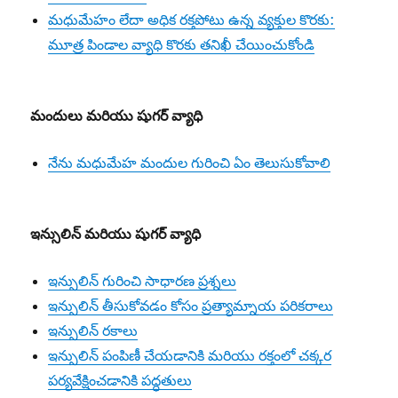
మధుమేహం లేదా అధిక రక్తపోటు ఉన్న వ్యక్తుల కొరకు:
మూత్ర పిండాల వ్యాధి కొరకు తనిఖీ చేయించుకోండి
మందులు మరియు షుగర్ వ్యాధి
నేను మధుమేహ మందుల గురించి ఏం తెలుసుకోవాలి
ఇన్సులిన్ మరియు షుగర్ వ్యాధి
ఇన్సులిన్ గురించి సాధారణ ప్రశ్నలు
ఇన్సులిన్ తీసుకోవడం కోసం ప్రత్యామ్నాయ పరికరాలు
ఇన్సులిన్ రకాలు
ఇన్సులిన్ పంపిణీ చేయడానికి మరియు రక్తంలో చక్కర
పర్యవేక్షించడానికి పద్ధతులు