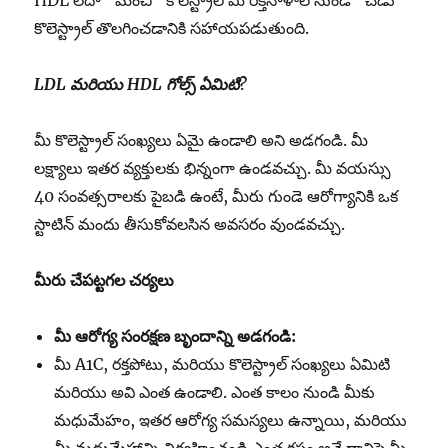
HDL లేదా “మంచి” కొలెస్ట్రాల్ మీ రక్తనాళాల నుండి “చెడు”
కొలెస్ట్రాల్ తొలగించడానికి సహాయపడుతుంది.
LDL
మరియు
HDL
గోల్స్
ఏమిటి
?
మీ కొలెస్ట్రాల్ సంఖ్యలు ఏమై ఉండాలి అని అడగండి. మీ
లక్ష్యాలు ఇతర వ్యక్తులకు భిన్నంగా ఉండవచ్చు. మీ వయస్సు
40 సంవత్సరాలకు పైబడి ఉంటే, మీరు గుండె ఆరోగ్యానికి ఒక
స్టాటిన్ మందు తీసుకోవలసిన అవసరం వుండవచ్చు.
మీరు
చేపట్టగల
చర్యలు
మీ ఆరోగ్య సంరక్షణ బృందాన్ని అడగండి:
మీ A1C, రక్తపోటు, మరియు కొలెస్ట్రాల్ సంఖ్యలు ఏమిటి
మరియు అవి ఎంత ఉండాలి. ఎంత కాలం నుండి మీకు
మధుమేహం, ఇతర ఆరోగ్య సమస్యలు ఉన్నాయి, మరియు