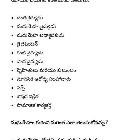
సహాయం చేయగల కొంత మంది ఇతరులు:
దంతవైద్యుడు
మధుమేహ వైద్యుడు
మధుమేహ అధ్యాపకుడు
డైటిషియన్
కంటి వైద్యుడు
పాద వైద్యుడు
స్నేహితులు మరియు కుటుంబం
మానసిక ఆరోగ్య సలహాదారు
నర్స్
ఔషధ విక్రేత
సామాజిక కార్యకర్త
మధుమేహం
గురించి
మరింత
ఎలా
తెలుసుకోవచ్చు
?