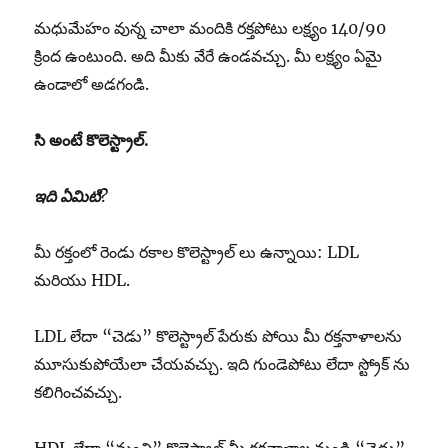
మధుమేహం వున్న చాలా మందికి రక్తపోటు లక్ష్యం 140/90
క్రింద ఉంటుంది. అది మీకు వేరే ఉండవచ్చు. మీ లక్ష్యం ఏమై
ఉండాలో అడగండి.
సి
అంటే
కొలెస్ట్రాల్.
ఇది
ఏమిటి
?
మీ రక్తంలో రెండు రకాల కొలెస్ట్రాల్ లు ఉన్నాయి: LDL
మరియు HDL.
LDL లేదా “చెడు” కొలెస్ట్రాల్ పేరుకు పోయి మీ రక్తనాళాలను
మూసుకుపోయేలా చేయవచ్చు. ఇది గుండెపోటు లేదా స్ట్రోక్ ను
కలిగించవచ్చు.