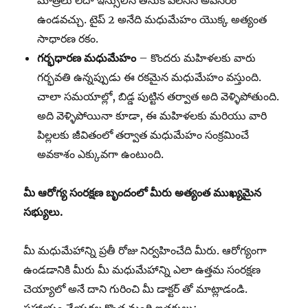
మాత్రలు లేదా ఇన్సులిన్ తీసుకోవలసిన అవసరం
ఉండవచ్చు. టైప్ 2 అనేది మధుమేహం యొక్క అత్యంత
సాధారణ రకం.
గర్భధారణ మధుమేహం
– కొందరు మహిళలకు వారు
గర్భవతి ఉన్నప్పుడు ఈ రకమైన మధుమేహం వస్తుంది.
చాలా సమయాల్లో, బిడ్డ పుట్టిన తర్వాత అది వెళ్ళిపోతుంది.
అది వెళ్ళిపోయినా కూడా, ఈ మహిళలకు మరియు వారి
పిల్లలకు జీవితంలో తర్వాత మధుమేహం సంక్రమించే
అవకాశం ఎక్కువగా ఉంటుంది.
మీ
ఆరోగ్య
సంరక్షణ
బృందంలో
మీరు
అత్యంత
ముఖ్యమైన
సభ్యులు.
మీ మధుమేహాన్ని ప్రతీ రోజు నిర్వహించేది మీరు. ఆరోగ్యంగా
ఉండడానికి మీరు మీ మధుమేహాన్ని ఎలా ఉత్తమ సంరక్షణ
చెయ్యాలో అనే దాని గురించి మీ డాక్టర్ తో మాట్లాడండి.