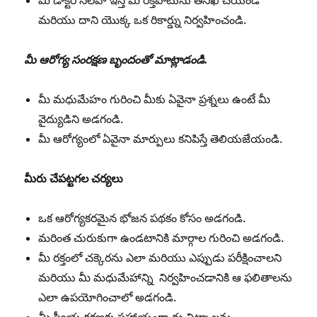
మీ డాక్టర్ సలహా ఇస్తే మీ రక్తపోటును తనిఖీ చేయండి
మరియు దాని యొక్క ఒక రికార్డ్ను నిర్వహించండి.
మీ
ఆరోగ్య
సంరక్షణ
బృందంతో
మాట్లాడండి
.
మీ మధుమేహం గురించి మీకు ఏవైనా ప్రశ్నలు ఉంటే మీ
వైద్యుడిని అడగండి.
మీ ఆరోగ్యంలో ఏవైనా మార్పులు కనిపిస్తే తెలియజేయండి.
మీరు
చేపట్టగల
చర్యలు
ఒక ఆరోగ్యకరమైన భోజన పథకం కోసం అడగండి.
మరింత చురుకుగా ఉండటానికి మార్గాల గురించి అడగండి.
మీ రక్తంలో చక్కెరను ఎలా మరియు ఎప్పుడు పరీక్షించాలని
మరియు మీ మధుమేహాన్ని నిర్వహించడానికి ఆ ఫలితాలను
ఎలా ఉపయోగించాలో అడగండి.