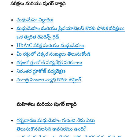
పరీక్షలు మరియు షుగర్ వ్యాధి
మధుమేహ నిర్ధారణ
మధుమేహం మరియు ప్రీడయాబెటస్ కొరకు పోలిక పరీక్షలు:
ఒక త్వరిత రిఫరెన్స్ గైడ్
HbA1C పరీక్ష మరియు మధుమేహం
మీ రక్తంలో చక్కర సంఖ్యలు తెలుసుకోండి
రక్తంలో గ్లూకో జ్ పర్యవేక్షక పరికరాలు
నిరంతర గ్లూకోజ్ పర్యవేక్షణ
మూత్ర పిండాల వ్యాధి కొరకు టెస్టింగ్
మహిళలు మరియు షుగర్ వ్యాధి
గర్భదారణ మధుమేహం గురించి నేను ఏమి
తెలుసుకొనవలసిన అవసరము ఉంది?