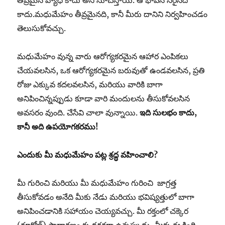
తీవ్రమైన వ్యాధి కాదు అని సూచిస్తాయి. ఆ భావన సరైనది
కాదు.మధుమేహం తీవ్రమైనది, కానీ మీరు దానిని నిర్వహించడం
తెలుసుకోవచ్చు.
మధుమేహం వున్న వారు ఆరోగ్యకరమైన ఆహార ఎంపికలు
చేయవలసిన, ఒక ఆరోగ్యకరమైన బరువుతో ఉండవలసిన, ప్రతి
రోజు ఎక్కువ కదలవలసిన, మరియు వారికి బాగా
అనిపించిన్నప్పుడు కూడా వారి మందులను తీసుకోవలసిన
అవసరం వుంది. చేసేవి చాలా వున్నాయి.
ఇది సులభం కాదు,
కానీ అది ఉపయోగకరము!
ఎందుకు
మీ
మధుమేహం
పట్ల
శ్రద్ధ
వహించాలి
?
మీ గురించి మరియు మీ మధుమేహం గురించి జాగ్రత్త
తీసుకోవడం అనేది మీకు నేడు మరియు భవిష్యత్తులో బాగా
అనిపించడానికి సహాయం చెయ్యవచ్చు. మీ రక్తంలో చక్కెర