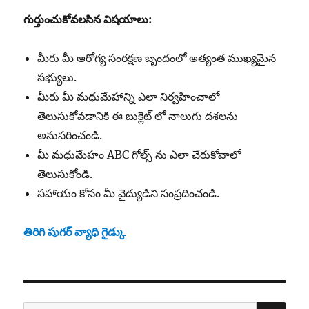
గుర్తుంచుకోవలసిన
విషయాలు:
మీరు మీ ఆరోగ్య సంరక్షణ బృందంలో అత్యంత ముఖ్యమైన
సభ్యులు.
మీరు మీ మధుమేహాన్ని ఎలా నిర్వహించాలో
తెలుసుకోవడానికి ఈ బుక్లెట్ లో నాలుగు దశలను
అనుసరించండి.
మీ మధుమేహం ABC గోల్స్ ను ఎలా చేరుకోవాలో
తెలుసుకోండి.
సహాయం కోసం మీ వైద్యుడిని సంప్రదించండి.
తిరిగి షుగర్ వ్యాధి గైడ్కు
SE